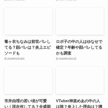
毒ヶ衣ちなみは前世バレし
ロボ子の中の人はゆなせで
てる？顔バレは？炎上エピ
確定？年齢や顔バレしてる
ソードも
かも調査
2026年5月18日
2026年4月21日
市井由理の若い頃が可愛
VTuber神楽めあの中の人
い！現在何してる？全盛期
は誰？炎上した理由は？噂