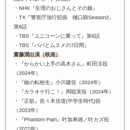
・NHK『生理のおじさんとその娘』
・TX『警視庁強行犯係 樋口顕Season2』
第6話
・TBS『ユニコーンに乗って』第6話
・TBS『パパとムスメの7日間』
齋藤潤出演（映画）
・『からかい上手の高木さん』町田涼役
（2024年）
・『瞼の転校生』小川建役（2024年）
・『カラオケ行こ！』岡聡実役（2024年）
・『正欲』佐々木佳道(中学生時代)役
（2023年）
・『Phantom Pain』叶加寿雄／叶カズ役
（2022年）